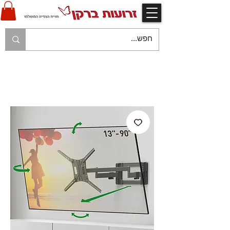
V
אחריות יצרן ויבואן ע"י זרועות ברקן
V
משלוח עם שליח עד לבית הלקוח בהתאם למפורט
בתקנון החנות
V
משלוח חינם עם שליח - בהזמנות מעל 250 ש"ח
V
תשלום מאובטח