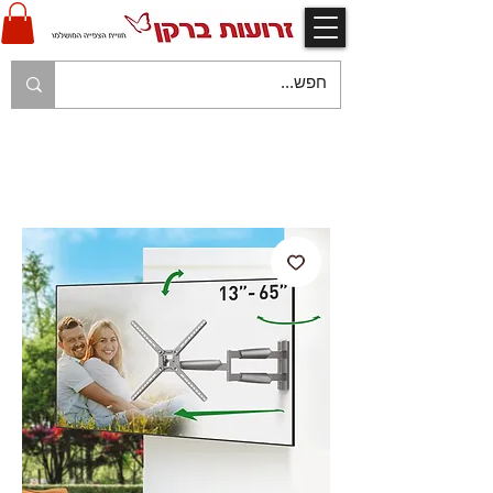
V
אחריות יצרן ויבואן ע"י זרועות ברקן
V
משלוח עם שליח עד לבית הלקוח בהתאם למפורט
בתקנון החנות
V
משלוח חינם עם שליח - בהזמנות מעל 250 ש"ח
V
תשלום מאובטח