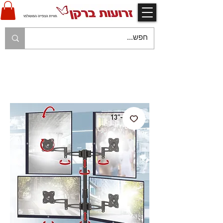
V
אחריות יצרן ויבואן ע"י זרועות ברקן
V
משלוח עם שליח עד לבית הלקוח בהתאם למפורט
בתקנון החנות
V
משלוח חינם עם שליח - בהזמנות מעל 250 ש"ח
V
תשלום מאובטח