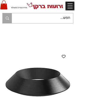
V
אחריות יצרן ויבואן ע"י זרועות ברקן
V
משלוח עם שליח עד לבית הלקוח בהתאם למפורט
בתקנון החנות
V
משלוח חינם עם שליח - בהזמנות מעל 250 ש"ח
V
תשלום מאובטח