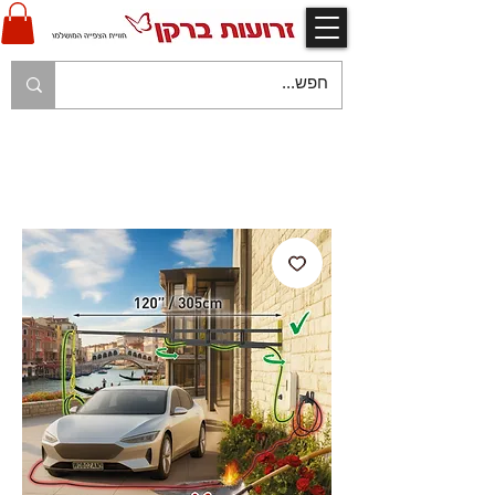
V
אחריות יצרן ויבואן ע"י זרועות ברקן
V
משלוח עם שליח עד לבית הלקוח בהתאם למפורט
בתקנון החנות
V
משלוח חינם עם שליח - בהזמנות מעל 250 ש"ח
V
תשלום מאובטח