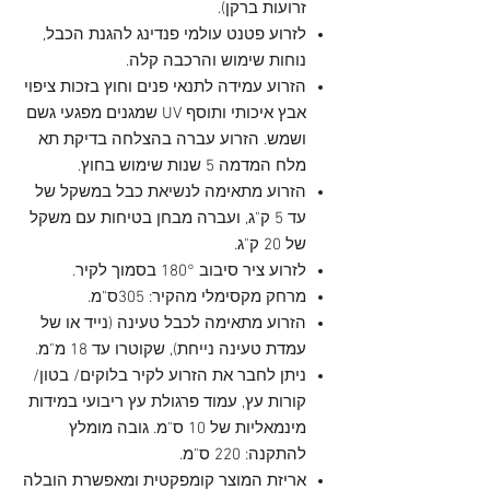
זרועות ברקן).
לזרוע פטנט עולמי פנדינג להגנת הכבל,
נוחות שימוש והרכבה קלה.
הזרוע עמידה לתנאי פנים וחוץ בזכות ציפוי
אבץ איכותי ותוסף UV שמגנים מפגעי גשם
ושמש. הזרוע עברה בהצלחה בדיקת תא
מלח המדמה 5 שנות שימוש בחוץ.
הזרוע מתאימה לנשיאת כבל במשקל של
עד 5 ק"ג, ועברה מבחן בטיחות עם משקל
של 20 ק"ג.
לזרוע ציר סיבוב 180° בסמוך לקיר.
מרחק מקסימלי מהקיר: 305ס"מ.
הזרוע מתאימה לכבל טעינה (נייד או של
עמדת טעינה נייחת), שקוטרו עד 18 מ"מ.
ניתן לחבר את הזרוע לקיר בלוקים/ בטון/
קורות עץ, עמוד פרגולת עץ ריבועי במידות
מינמאליות של 10 ס"מ. גובה מומלץ
להתקנה: 220 ס"מ.
אריזת המוצר קומפקטית ומאפשרת הובלה