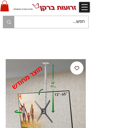
V
אחריות יצרן ויבואן ע"י זרועות ברקן
V
משלוח עם שליח עד לבית הלקוח בהתאם למפורט
בתקנון החנות
V
משלוח חינם עם שליח - בהזמנות מעל 250 ש"ח
V
תשלום מאובטח