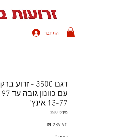
התחבר
V
אחריות יצרן ויבואן ע"י זרועות ברקן
V
משלוח עם שליח עד לבית הלקוח בה
V
משלוח חינם עם שליח - בהזמנות מעל 250 ש
V
תשלום מאובטח
דגם 3500 - זרוע
עם
13-77 אינץ'
מק"ט: 3500
מחיר