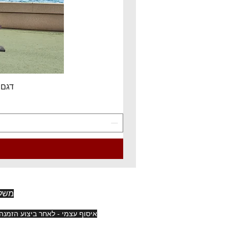
דגם EV150L3 -זרוע ברקן 150 ס"מ, להגנת כבל טעינה מהירה של רכב
משלו
איסוף עצמי - לאחר ביצוע הזמנה בחנות - רק בימים א', ג', ה'