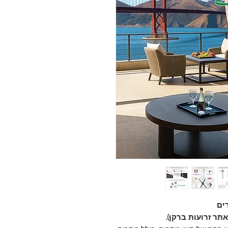
ים
ר זרועות ברקן).