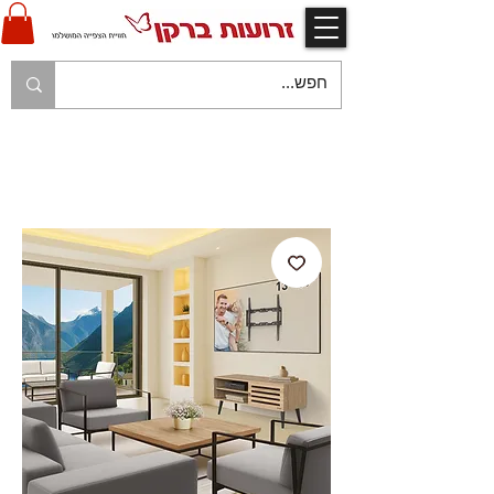
V
אחריות יצרן ויבואן ע"י זרועות ברקן
V
משלוח עם שליח עד לבית הלקוח בהתאם למפורט
בתקנון החנות
V
משלוח חינם עם שליח - בהזמנות מעל 250 ש"ח
V
תשלום מאובטח