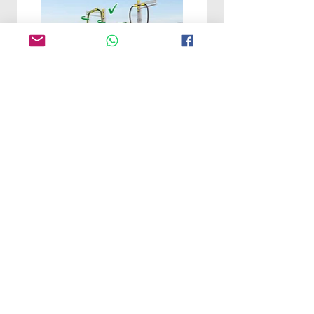
דגם EV150L3 -זרוע ברקן 150 ס"מ,
להגנת כבל טעינה מהירה של רכב חשמלי
לת
מחיר
הוסף לסל
צור קשר
כתובתנו למשלוח דואר: ת.ד. 89, ברקן,