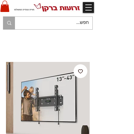
V
אחריות יצרן ויבואן ע"י זרועות ברקן
V
משלוח עם שליח עד לבית הלקוח בהתאם למפורט
בתקנון החנות
V
משלוח חינם עם שליח - בהזמנות מעל 250 ש"ח
V
תשלום מאובטח