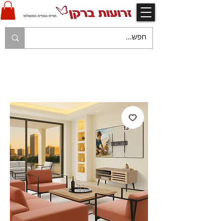
V
אחריות יצרן ויבואן ע"י זרועות ברקן
V
משלוח עם שליח עד לבית הלקוח בהתאם למפורט
בתקנון החנות
V
משלוח חינם עם שליח - בהזמנות מעל 250 ש"ח
V
תשלום מאובטח