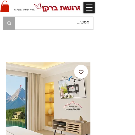
V
אחריות יצרן ויבואן ע"י זרועות ברקן
V
משלוח עם שליח עד לבית הלקוח בהתאם למפורט
בתקנון החנות
V
משלוח חינם עם שליח - בהזמנות מעל 250 ש"ח
V
תשלום מאובטח