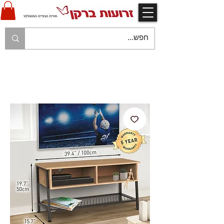
V
אחריות יצרן ויבואן ע"י זרועות ברקן
V
משלוח עם שליח עד לבית הלקוח בהתאם למפורט
בתקנון החנות
V
משלוח חינם עם שליח - בהזמנות מעל 250 ש"ח
V
תשלום מאובטח