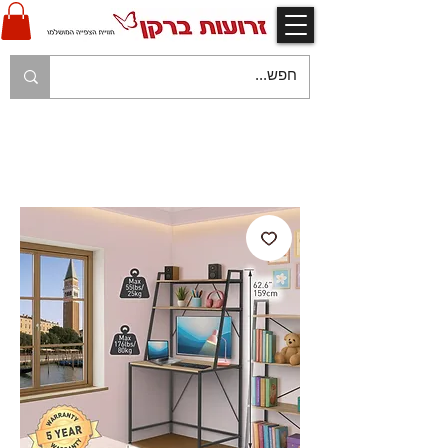
V
אחריות יצרן ויבואן ע"י זרועות ברקן
V
משלוח עם שליח עד לבית הלקוח בהתאם למפורט
בתקנון החנות
V
משלוח חינם עם שליח - בהזמנות מעל 250 ש"ח
V
תשלום מאובטח