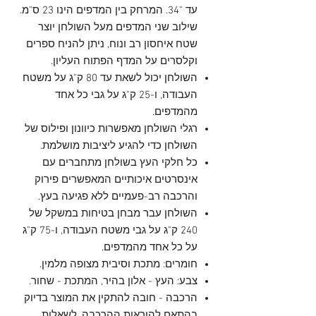
עד "34. המרחק בין המדפים הינו 23 ס"מ.
שילוב שני המדפים מעל השולחן יוצר
שטח איחסון רב ונוח, ניתן להניח ספרים
וקלסרים על המדף הפתוח העליון.
השולחן יכול לשאת עד 80 ק"ג על משטח
העבודה, ו-25 ק"ג על גבי כל אחד
מהמדפים.
רגלי השולחן מאפשרות כיוונון ופילוס של
השולחן כדי להגיע ליציבות מושלמת.
כל חלקי העץ בשולחן מתחברים עם
אינסרטים איכותיים המאפשרים פירוק
והרכבה רב-פעמיים ללא פגיעה בעץ.
השולחן עבר מבחן בטיחות במשקל של
240 ק"ג על גבי משטח העבודה, ו-75 ק"ג
על כל אחד מהמדפים.
חומרים: מתכת וסיבית מצופה מלמין.
צבע: העץ - אלון בהיר, המתכת - שחור.
הרכבה - חובה להתקין את המוצר בדיוק
בהתאם להוראות ההרכבה. לשאלות