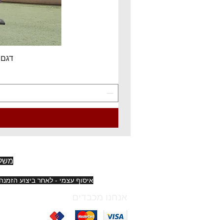
דגם EV150L3 -זרוע ברקן 150 ס"מ, להגנת כבל טעינה מהירה של רכב
משלו
איסוף עצמי - לאחר ביצוע הזמנה בחנות - רק בימים א', ג', ה'
אנחנו מכבדים