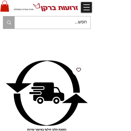
V
אחריות יצרן ויבואן ע"י זרועות ברקן
V
משלוח עם שליח עד לבית הלקוח בהתאם למפורט
בתקנון החנות
V
משלוח חינם עם שליח - בהזמנות מעל 250 ש"ח
V
תשלום מאובטח